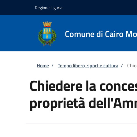
Salta al contenuto principale
Skip to footer content
Regione Liguria
Comune di Cairo Mo
Briciole di pane
Home
/
Tempo libero, sport e cultura
/
Chie
Chiedere la conces
proprietà dell'Am