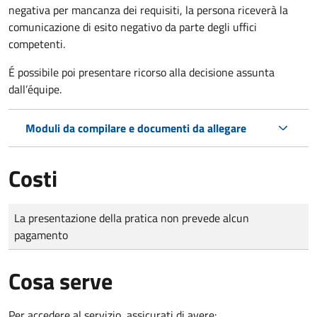
negativa per mancanza dei requisiti, la persona riceverà la
comunicazione di esito negativo da parte degli uffici
competenti.
É
possibile poi presentare ricorso alla decisione assunta
dall’équipe.
Moduli da compilare e documenti da allegare
Costi
Tipo di pagamento
Importo
La presentazione della pratica non prevede alcun
pagamento
Cosa serve
Per accedere al servizio, assicurati di avere: