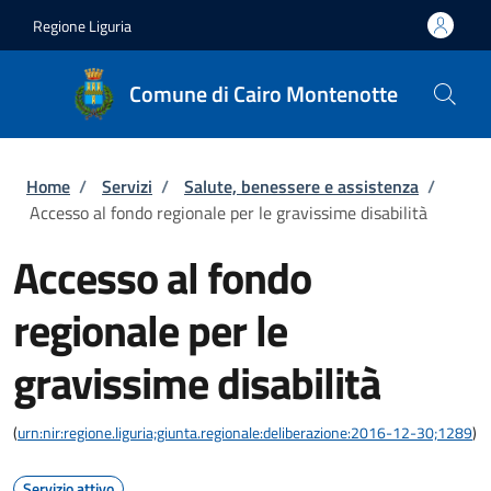
Salta al contenuto principale
Skip to footer content
Regione Liguria
Comune di Cairo Montenotte
Briciole di pane
Home
/
Servizi
/
Salute, benessere e assistenza
/
Accesso al fondo regionale per le gravissime disabilità
Accesso al fondo
regionale per le
gravissime disabilità
(
urn:nir:regione.liguria;giunta.regionale:deliberazione:2016-12-30;1289
)
Servizio attivo