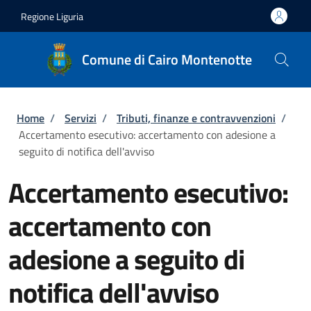
Salta al contenuto principale
Skip to footer content
Regione Liguria
Comune di Cairo Montenotte
Briciole di pane
Home
/
Servizi
/
Tributi, finanze e contravvenzioni
/
Accertamento esecutivo: accertamento con adesione a
seguito di notifica dell'avviso
Accertamento esecutivo:
accertamento con
adesione a seguito di
notifica dell'avviso