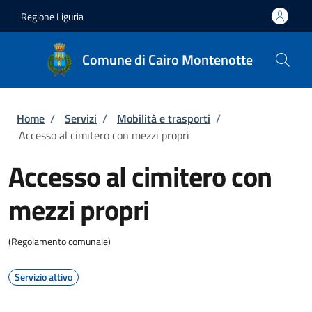
Salta al contenuto principale
Skip to footer content
Regione Liguria
Comune di Cairo Montenotte
Briciole di pane
Home
/
Servizi
/
Mobilità e trasporti
/
Accesso al cimitero con mezzi propri
Accesso al cimitero con
mezzi propri
(Regolamento comunale)
Servizio attivo