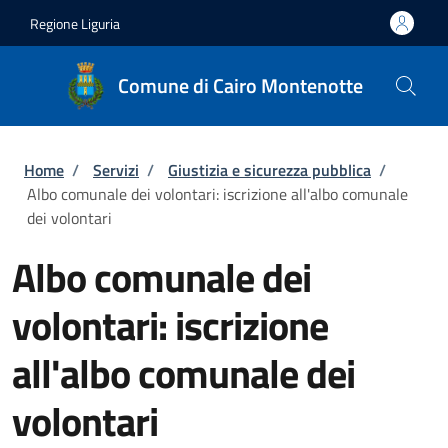
Salta al contenuto principale
Skip to footer content
Regione Liguria
Comune di Cairo Montenotte
Briciole di pane
Home
/
Servizi
/
Giustizia e sicurezza pubblica
/
Albo comunale dei volontari: iscrizione all'albo comunale
dei volontari
Albo comunale dei
volontari: iscrizione
all'albo comunale dei
volontari