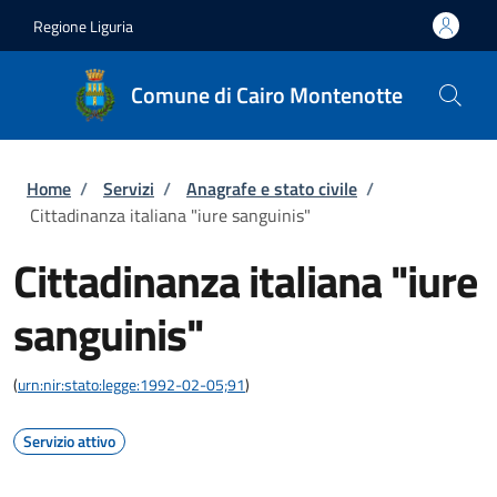
Salta al contenuto principale
Skip to footer content
Regione Liguria
Comune di Cairo Montenotte
Briciole di pane
Home
/
Servizi
/
Anagrafe e stato civile
/
Cittadinanza italiana "iure sanguinis"
Cittadinanza italiana "iure
sanguinis"
(
urn:nir:stato:legge:1992-02-05;91
)
Servizio attivo