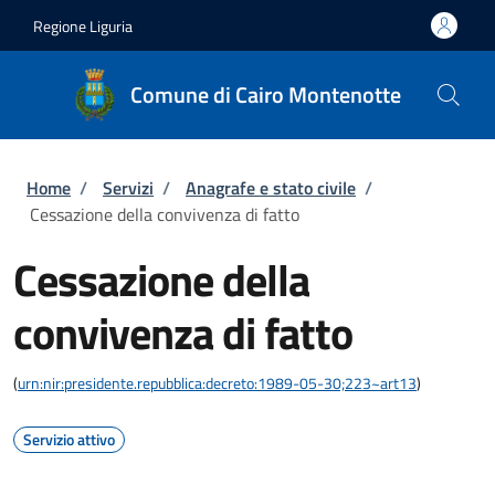
Salta al contenuto principale
Skip to footer content
Regione Liguria
Comune di Cairo Montenotte
Briciole di pane
Home
/
Servizi
/
Anagrafe e stato civile
/
Cessazione della convivenza di fatto
Cessazione della
convivenza di fatto
(
urn:nir:presidente.repubblica:decreto:1989-05-30;223~art13
)
Servizio attivo