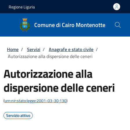
Salta al contenuto principale
Skip to footer content
Regione Liguria
Comune di Cairo Montenotte
Briciole di pane
Home
/
Servizi
/
Anagrafe e stato civile
/
Autorizzazione alla dispersione delle ceneri
Autorizzazione alla
dispersione delle ceneri
(
urn:nir:stato:legge:2001-03-30;130
)
Servizio attivo