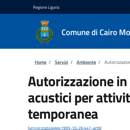
Salta al contenuto principale
Skip to footer content
Regione Liguria
Comune di Cairo Mo
Briciole di pane
Home
/
Servizi
/
Ambiente
/
Autorizzazion
Autorizzazione in 
acustici per attivit
temporanea
(
urn:nir:stato:legge:1995-10-26;447~art6
)