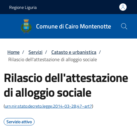
Salta al contenuto principale
Skip to footer content
Regione Liguria
Comune di Cairo Montenotte
Briciole di pane
Home
/
Servizi
/
Catasto e urbanistica
/
Rilascio dell'attestazione di alloggio sociale
Rilascio dell'attestazione
di alloggio sociale
(
urn:nir:stato:decreto.legge:2014-03-28;47~art7
)
Servizio attivo