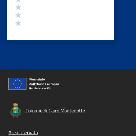
Valuta 3 stelle su 5
Valuta 2 stelle su 5
Valuta 1 stelle su 5
Comune di Cairo Montenotte
Footer menu
Area riservata