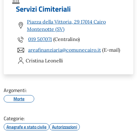
Servizi Cimiteriali
Piazza della Vittoria, 29 17014 Cairo
Montenotte (SV)
019 507071
(Centralino)
areafinanziaria@comunecairo.it
(E-mail)
Cristina
Leonelli
Argomenti:
Morte
Categorie:
Anagrafe e stato civile
Autorizzazioni