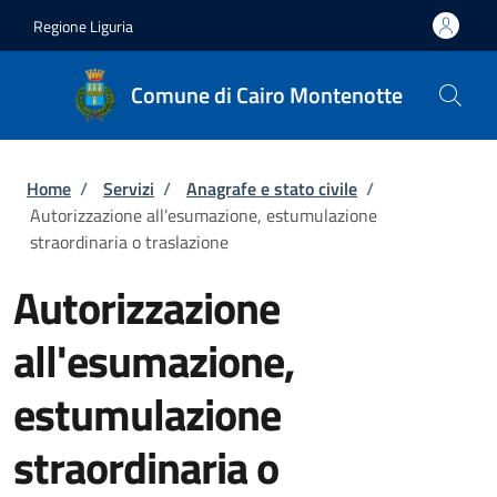
Salta al contenuto principale
Skip to footer content
Regione Liguria
Comune di Cairo Montenotte
Briciole di pane
Home
/
Servizi
/
Anagrafe e stato civile
/
Autorizzazione all'esumazione, estumulazione
straordinaria o traslazione
Autorizzazione
all'esumazione,
estumulazione
straordinaria o