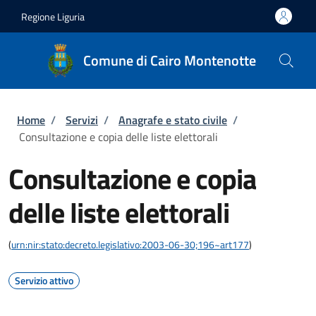
Salta al contenuto principale
Skip to footer content
Regione Liguria
Comune di Cairo Montenotte
Briciole di pane
Home
/
Servizi
/
Anagrafe e stato civile
/
Consultazione e copia delle liste elettorali
Consultazione e copia
delle liste elettorali
(
urn:nir:stato:decreto.legislativo:2003-06-30;196~art177
)
Servizio attivo