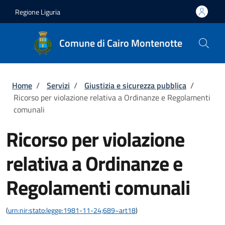
Salta al contenuto principale
Skip to footer content
Regione Liguria
Comune di Cairo Montenotte
Briciole di pane
Home
/
Servizi
/
Giustizia e sicurezza pubblica
/
Ricorso per violazione relativa a Ordinanze e Regolamenti
comunali
Ricorso per violazione
relativa a Ordinanze e
Regolamenti comunali
(
urn:nir:stato:legge:1981-11-24;689~art18
)