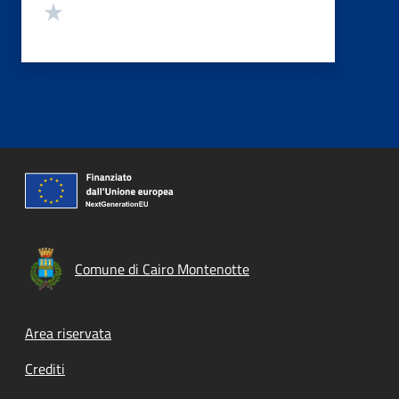
Valuta 1 stelle su 5
Comune di Cairo Montenotte
Footer menu
Area riservata
Crediti