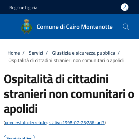
Salta al contenuto principale
Skip to footer content
Regione Liguria
Comune di Cairo Montenotte
Briciole di pane
Home
/
Servizi
/
Giustizia e sicurezza pubblica
/
Ospitalità di cittadini stranieri non comunitari o apolidi
Ospitalità di cittadini
stranieri non comunitari o
apolidi
(
urn:nir:stato:decreto.legislativo:1998-07-25;286~art7
)
Servizio attivo