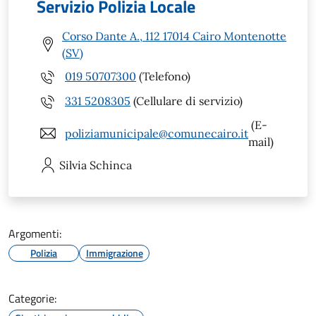
Servizio Polizia Locale
Corso Dante A., 112 17014 Cairo Montenotte
(SV)
019 50707300
(Telefono)
331 5208305
(Cellulare di servizio)
(E-
poliziamunicipale@comunecairo.it
mail)
Silvia
Schinca
Argomenti:
Polizia
Immigrazione
Categorie: