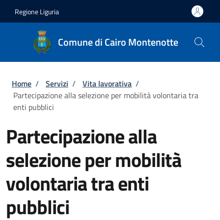
Salta al contenuto principale
Skip to footer content
Regione Liguria
Comune di Cairo Montenotte
Briciole di pane
Home
/
Servizi
/
Vita lavorativa
/
Partecipazione alla selezione per mobilità volontaria tra
enti pubblici
Partecipazione alla
selezione per mobilità
volontaria tra enti
pubblici