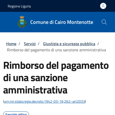
Salta al contenuto principale
Skip to footer content
Regione Liguria
Comune di Cairo Montenotte
Briciole di pane
Home
/
Servizi
/
Giustizia e sicurezza pubblica
/
Rimborso del pagamento di una sanzione amministrativa
Rimborso del pagamento
di una sanzione
amministrativa
(
urn:nir:stato:regio.decreto:1942-03-16;262~art2033
)
Servizio attivo