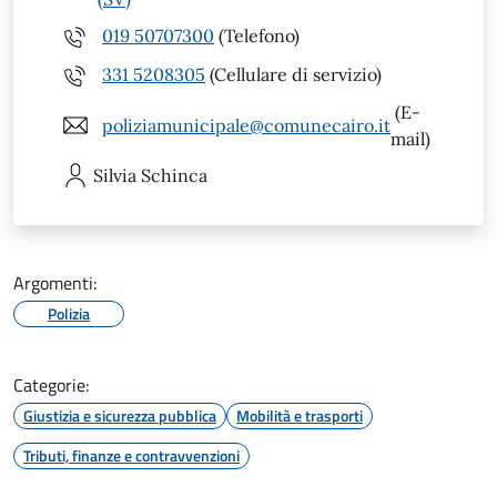
019 50707300
(Telefono)
331 5208305
(Cellulare di servizio)
(E-
poliziamunicipale@comunecairo.it
mail)
Silvia
Schinca
Argomenti:
Polizia
Categorie:
Giustizia e sicurezza pubblica
Mobilità e trasporti
Tributi, finanze e contravvenzioni