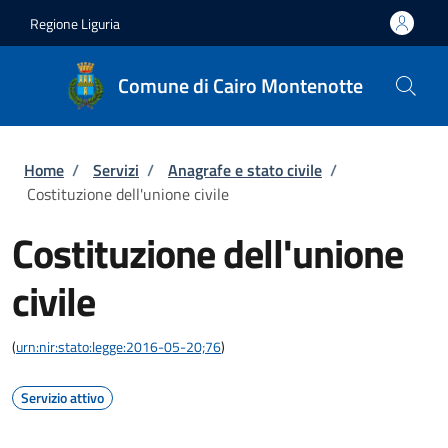
Salta al contenuto principale
Skip to footer content
Regione Liguria
Comune di Cairo Montenotte
Briciole di pane
Home
/
Servizi
/
Anagrafe e stato civile
/
Costituzione dell'unione civile
Costituzione dell'unione
civile
(
urn:nir:stato:legge:2016-05-20;76
)
Servizio attivo