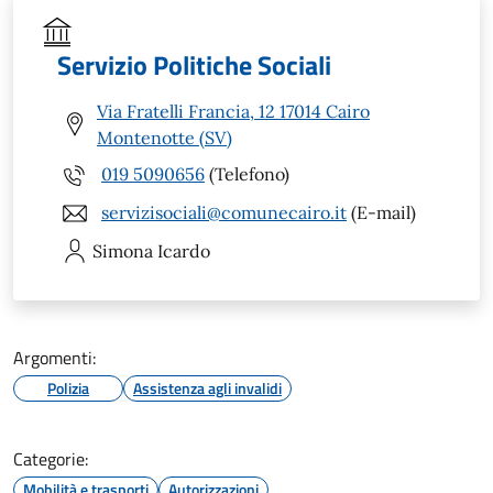
Servizio Politiche Sociali
Via Fratelli Francia, 12 17014 Cairo
Montenotte (SV)
019 5090656
(Telefono)
servizisociali@comunecairo.it
(E-mail)
Simona
Icardo
Argomenti:
Polizia
Assistenza agli invalidi
Categorie:
Mobilità e trasporti
Autorizzazioni