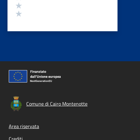
Valuta 2 stelle su 5
Valuta 1 stelle su 5
Comune di Cairo Montenotte
Footer menu
Area riservata
Crediti