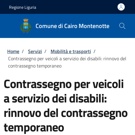
Salta al contenuto principale
Skip to footer content
Regione Liguria
Comune di Cairo Montenotte
Briciole di pane
Home
/
Servizi
/
Mobilità e trasporti
/
Contrassegno per veicoli a servizio dei disabili: rinnovo del
contrassegno temporaneo
Contrassegno per veicoli
a servizio dei disabili:
rinnovo del contrassegno
temporaneo