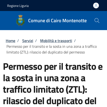
Salta al contenuto principale
Skip to footer content
Regione Liguria
Comune di Cairo Montenotte
Briciole di pane
Home
/
Servizi
/
Mobilità e trasporti
/
Permesso per il transito e la sosta in una zona a traffico
limitato (ZTL): rilascio del duplicato del permesso
Permesso per il transito e
la sosta in una zona a
traffico limitato (ZTL):
rilascio del duplicato del