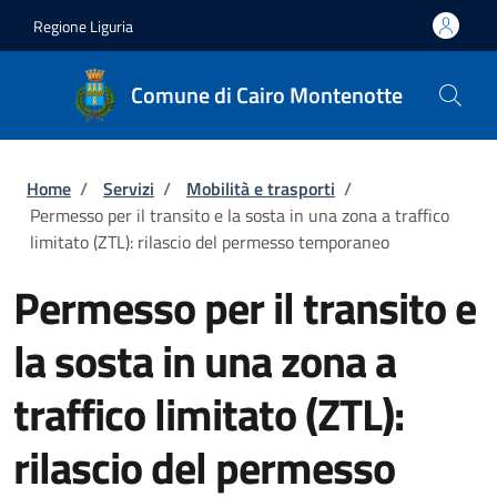
Salta al contenuto principale
Skip to footer content
Regione Liguria
Comune di Cairo Montenotte
Briciole di pane
Home
/
Servizi
/
Mobilità e trasporti
/
Permesso per il transito e la sosta in una zona a traffico
limitato (ZTL): rilascio del permesso temporaneo
Permesso per il transito e
la sosta in una zona a
traffico limitato (ZTL):
rilascio del permesso