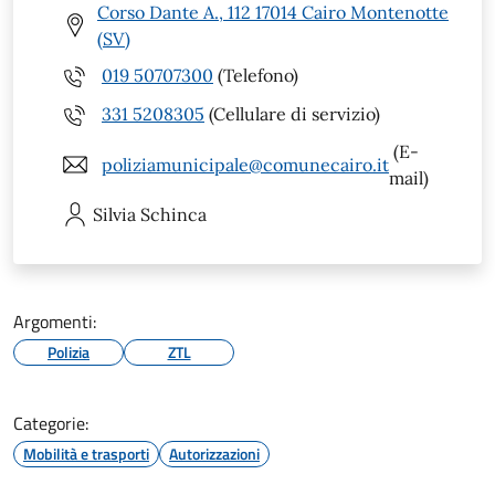
Corso Dante A., 112 17014 Cairo Montenotte
(SV)
019 50707300
(Telefono)
331 5208305
(Cellulare di servizio)
(E-
poliziamunicipale@comunecairo.it
mail)
Silvia
Schinca
Argomenti:
Polizia
ZTL
Categorie:
Mobilità e trasporti
Autorizzazioni